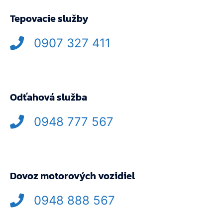
Tepovacie služby
0907 327 411
Odťahová služba
0948 777 567
Dovoz motorových vozidiel
0948 888 567